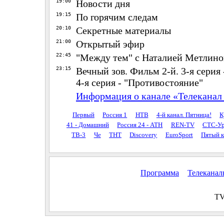
19:00
Новости дня
19:15
По горячим следам
20:10
Секретные материалы
21:00
Открытый эфир
22:45
"Между тем" с Наталией Метлин
23:15
Вечный зов. Фильм 2-й. 3-я серия 
4-я серия - "Противостояние"
Информация о канале «Телеканал 
Первый
Россия 1
НТВ
4-й канал. Пятница!
К
41 - Домашний
Россия 24 - АТН
REN-TV
СТС-Ур
ТВ-3
Че
ТНТ
Discovery
EuroSport
Пятый к
Программа
Телекана
TV