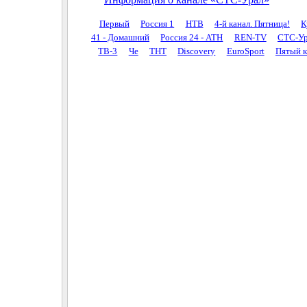
Первый
Россия 1
НТВ
4-й канал. Пятница!
К
41 - Домашний
Россия 24 - АТН
REN-TV
СТС-Ур
ТВ-3
Че
ТНТ
Discovery
EuroSport
Пятый к