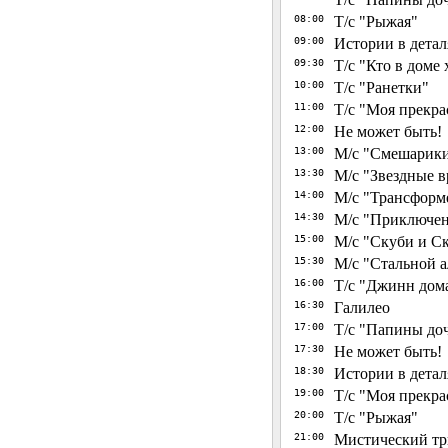
08:00
Т/с "Рыжая"
09:00
Истории в детал
09:30
Т/с "Кто в доме 
10:00
Т/с "Ранетки"
11:00
Т/с "Моя прекра
12:00
Не может быть!
13:00
М/с "Смешарик
13:30
М/с "Звездные в
14:00
М/с "Трансформ
14:30
М/с "Приключен
15:00
М/с "Скуби и С
15:30
М/с "Стальной 
16:00
Т/с "Джинн дом
16:30
Галилео
17:00
Т/с "Папины до
17:30
Не может быть!
18:30
Истории в детал
19:00
Т/с "Моя прекра
20:00
Т/с "Рыжая"
21:00
Мистический т