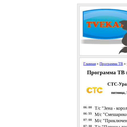
Главная
»
Программа ТВ
»
Программа ТВ н
СТС-Ура
пятница, 
06:00
Т/с "Зена - коро
06:55
М/с "Смешарик
07:00
М/с "Приключен
07:30
Т/с "Папины до