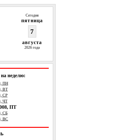
Сегодня
пятница
7
августа
2026 года
на неделю:
8, ПН
8, ВТ
, СР
, ЧТ
008, ПТ
, СБ
8, ВС
рь