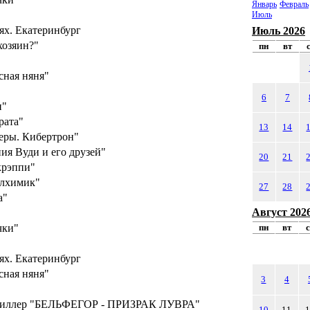
Январь
Февраль
Июль
ях. Екатеринбург
Июль 2026
хозяин?"
пн
вт
сная няня"
6
7
и"
рата"
13
14
еры. Кибертрон"
ия Вуди и его друзей"
20
21
крэппи"
алхимик"
27
28
а"
Август 202
чки"
пн
вт
ях. Екатеринбург
сная няня"
3
4
риллер "БЕЛЬФЕГОР - ПРИЗРАК ЛУВРА"
10
11