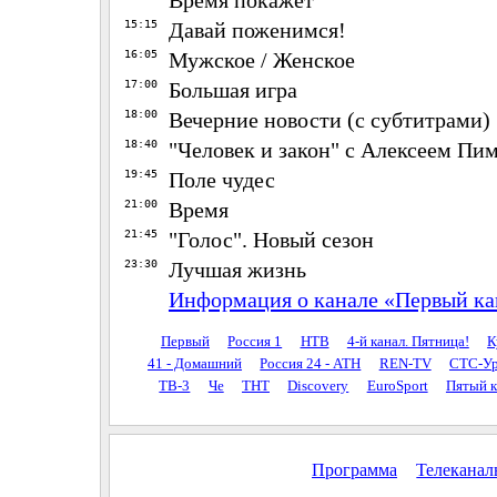
15:15
Давай поженимся!
16:05
Мужское / Женское
17:00
Большая игра
18:00
Вечерние новости (с субтитрами)
18:40
"Человек и закон" с Алексеем П
19:45
Поле чудес
21:00
Время
21:45
"Голос". Новый сезон
23:30
Лучшая жизнь
Информация о канале «Первый ка
Первый
Россия 1
НТВ
4-й канал. Пятница!
К
41 - Домашний
Россия 24 - АТН
REN-TV
СТС-Ур
ТВ-3
Че
ТНТ
Discovery
EuroSport
Пятый к
Программа
Телекана