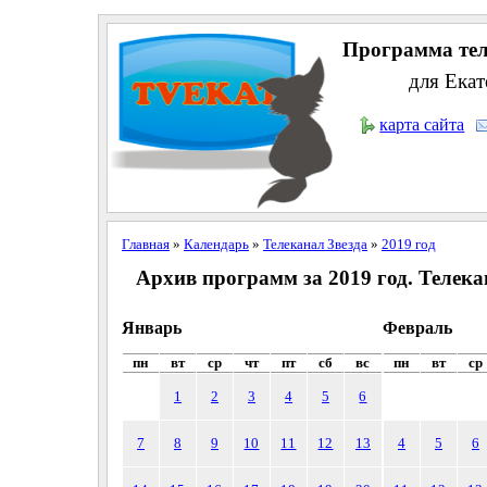
Программа тел
для Екат
карта сайта
Главная
»
Календарь
»
Телеканал Звезда
»
2019 год
Архив программ за 2019 год. Телека
Январь
Февраль
пн
вт
ср
чт
пт
сб
вс
пн
вт
ср
1
2
3
4
5
6
7
8
9
10
11
12
13
4
5
6