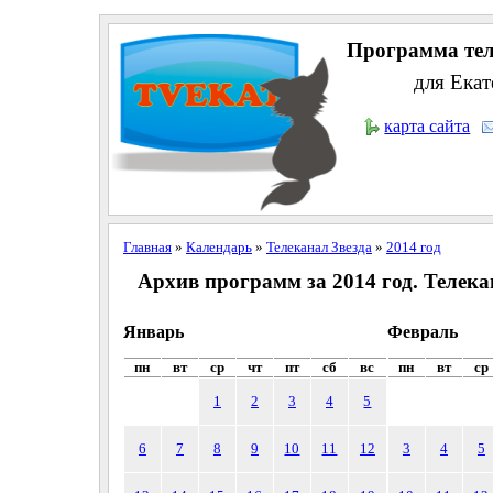
Программа тел
для Екат
карта сайта
Главная
»
Календарь
»
Телеканал Звезда
»
2014 год
Архив программ за 2014 год. Телека
Январь
Февраль
пн
вт
ср
чт
пт
сб
вс
пн
вт
ср
1
2
3
4
5
6
7
8
9
10
11
12
3
4
5