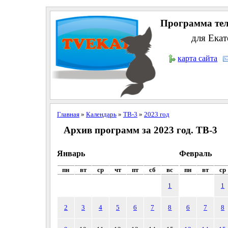
Программа тел
для Екат
карта сайта
Главная
»
Календарь
»
ТВ-3
»
2023 год
Архив программ за 2023 год. ТВ-3
Январь
Февраль
пн
вт
ср
чт
пт
сб
вс
пн
вт
ср
1
1
2
3
4
5
6
7
8
6
7
8