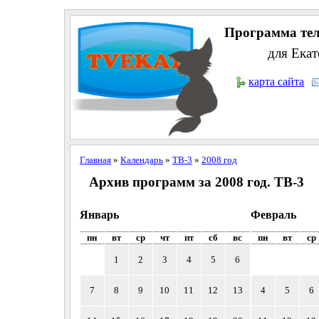
Программа тел
для Екат
карта сайта
Главная
»
Календарь
»
ТВ-3
»
2008 год
Архив программ за 2008 год. ТВ-3
Январь
Февраль
пн
вт
ср
чт
пт
сб
вс
пн
вт
ср
1
2
3
4
5
6
7
8
9
10
11
12
13
4
5
6