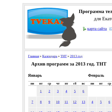
Программа тел
для Екат
карта сайта
Главная
»
Календарь
»
ТНТ
»
2013 год
Архив программ за 2013 год. ТНТ
Январь
Февраль
пн
вт
ср
чт
пт
сб
вс
пн
вт
ср
1
2
3
4
5
6
7
8
9
10
11
12
13
4
5
6