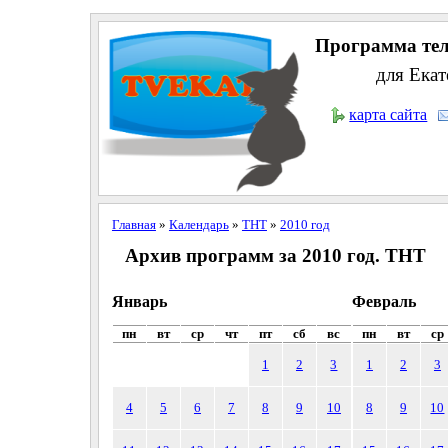
Программа тел
для Екат
карта сайта
Главная
»
Календарь
»
ТНТ
»
2010 год
Архив программ за 2010 год. ТНТ
Январь
Февраль
пн
вт
ср
чт
пт
сб
вс
пн
вт
ср
1
2
3
1
2
3
4
5
6
7
8
9
10
8
9
10