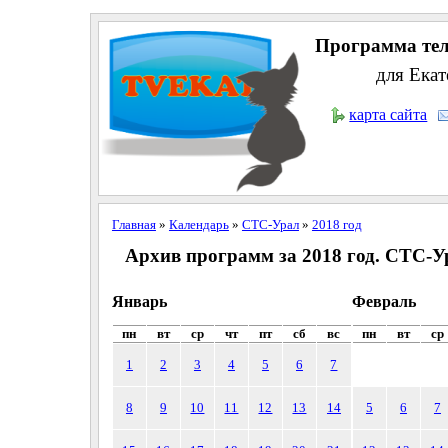
Программа тел
для Екат
карта сайта
Главная
»
Календарь
»
СТС-Урал
»
2018 год
Архив программ за 2018 год. СТС-У
Январь
Февраль
пн
вт
ср
чт
пт
сб
вс
пн
вт
ср
1
2
3
4
5
6
7
8
9
10
11
12
13
14
5
6
7