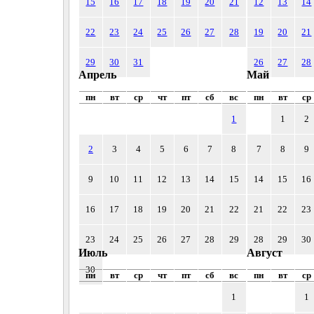
15
16
17
18
19
20
21
12
13
14
22
23
24
25
26
27
28
19
20
21
29
30
31
26
27
28
Апрель
Май
пн
вт
ср
чт
пт
сб
вс
пн
вт
ср
1
1
2
2
3
4
5
6
7
8
7
8
9
9
10
11
12
13
14
15
14
15
16
16
17
18
19
20
21
22
21
22
23
23
24
25
26
27
28
29
28
29
30
Июль
Август
30
пн
вт
ср
чт
пт
сб
вс
пн
вт
ср
1
1