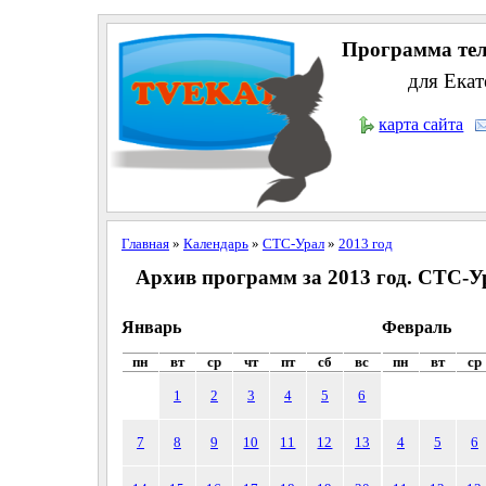
Программа тел
для Екат
карта сайта
Главная
»
Календарь
»
СТС-Урал
»
2013 год
Архив программ за 2013 год. СТС-У
Январь
Февраль
пн
вт
ср
чт
пт
сб
вс
пн
вт
ср
1
2
3
4
5
6
7
8
9
10
11
12
13
4
5
6