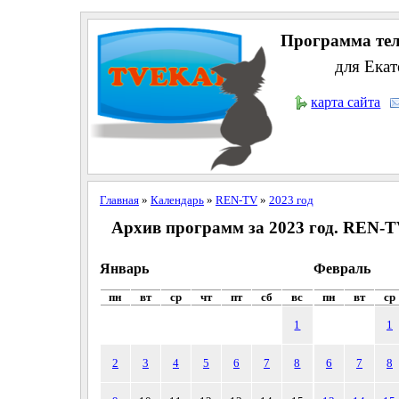
Программа тел
для Екат
карта сайта
Главная
»
Календарь
»
REN-TV
»
2023 год
Архив программ за 2023 год. REN-
Январь
Февраль
пн
вт
ср
чт
пт
сб
вс
пн
вт
ср
1
1
2
3
4
5
6
7
8
6
7
8