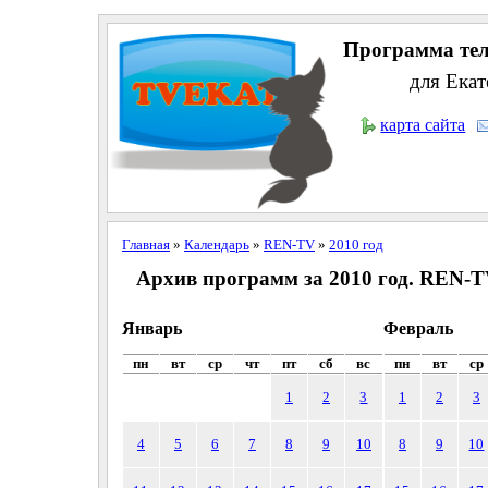
Программа тел
для Екат
карта сайта
Главная
»
Календарь
»
REN-TV
»
2010 год
Архив программ за 2010 год. REN-
Январь
Февраль
пн
вт
ср
чт
пт
сб
вс
пн
вт
ср
1
2
3
1
2
3
4
5
6
7
8
9
10
8
9
10