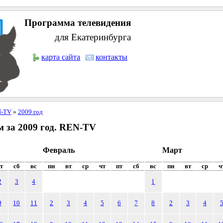
Программа телевидения
для Екатеринбурга
карта сайта
контакты
-TV
»
2009 год
 за 2009 год. REN-TV
Февраль
Март
т
сб
вс
пн
вт
ср
чт
пт
сб
вс
пн
вт
ср
ч
2
3
4
1
9
10
11
2
3
4
5
6
7
8
2
3
4