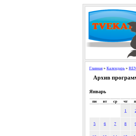
Главная
»
Календарь
»
REN
Архив программ
Январь
пн
вт
ср
чт
п
1
5
6
7
8