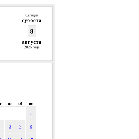
Сегодня
суббота
8
августа
2026 года
т
пт
сб
вс
1
5
6
7
8