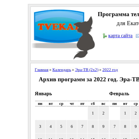
Программа тел
для Екат
карта сайта
Главная
»
Календарь
»
Эра-ТВ (2x2)
»
2022 год
Архив программ за 2022 год. Эра-ТВ
Январь
Февраль
пн
вт
ср
чт
пт
сб
вс
пн
вт
ср
1
2
1
2
3
4
5
6
7
8
9
7
8
9