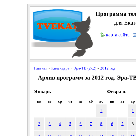
Программа тел
для Екат
карта сайта
Главная
»
Календарь
»
Эра-ТВ (2x2)
»
2012 год
Архив программ за 2012 год. Эра-ТВ
Январь
Февраль
пн
вт
ср
чт
пт
сб
вс
пн
вт
ср
1
1
2
3
4
5
6
7
8
6
7
8