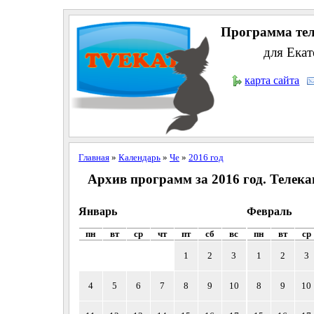
Программа тел
для Екат
карта сайта
Главная
»
Календарь
»
Че
»
2016 год
Архив программ за 2016 год. Телека
Январь
Февраль
пн
вт
ср
чт
пт
сб
вс
пн
вт
ср
1
2
3
1
2
3
4
5
6
7
8
9
10
8
9
10