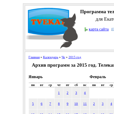
Программа тел
для Екат
карта сайта
Главная
»
Календарь
»
Че
»
2015 год
Архив программ за 2015 год. Телека
Январь
Февраль
пн
вт
ср
чт
пт
сб
вс
пн
вт
ср
1
2
3
4
5
6
7
8
9
10
11
2
3
4