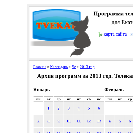
Программа тел
для Екат
карта сайта
Главная
»
Календарь
»
Че
»
2013 год
Архив программ за 2013 год. Телека
Январь
Февраль
пн
вт
ср
чт
пт
сб
вс
пн
вт
ср
1
2
3
4
5
6
7
8
9
10
11
12
13
4
5
6