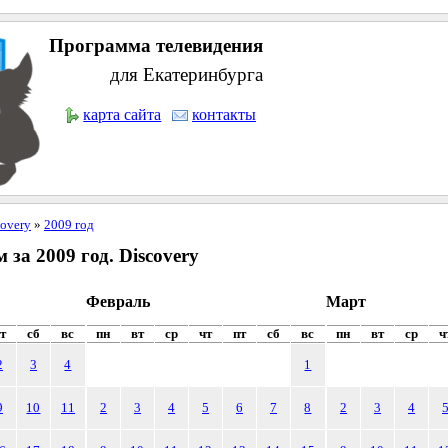
Программа телевидения
для Екатеринбурга
карта сайта
контакты
covery
»
2009 год
за 2009 год. Discovery
Февраль
Март
т
сб
вс
пн
вт
ср
чт
пт
сб
вс
пн
вт
ср
ч
2
3
4
1
9
10
11
2
3
4
5
6
7
8
2
3
4