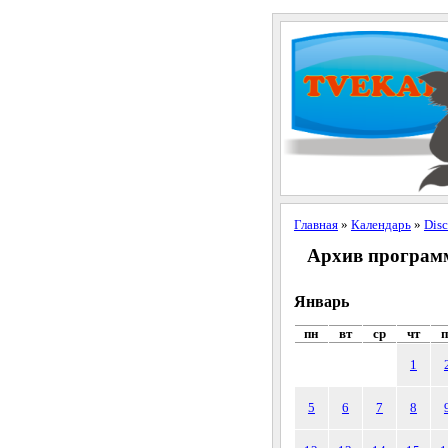
Главная
»
Календарь
»
Dis
Архив программ 
Январь
пн
вт
ср
чт
п
1
5
6
7
8