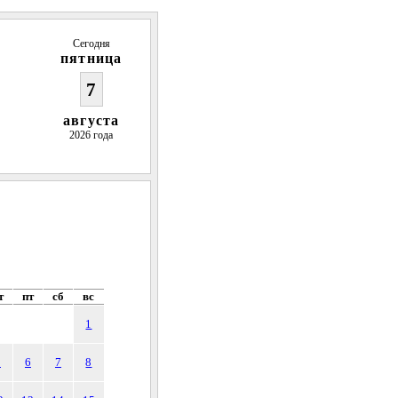
Сегодня
пятница
7
августа
2026 года
т
пт
сб
вс
1
5
6
7
8