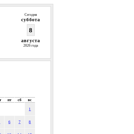
Сегодня
суббота
8
августа
2026 года
т
пт
сб
вс
1
5
6
7
8