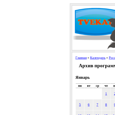
Главная
»
Календарь
»
Рос
Архив программ 
Январь
пн
вт
ср
чт
п
1
5
6
7
8