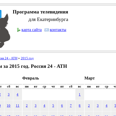
Программа телевидения
для Екатеринбурга
карта сайта
контакты
сия 24 - АТН
»
2015 год
за 2015 год. Россия 24 - АТН
Февраль
Март
т
сб
вс
пн
вт
ср
чт
пт
сб
вс
пн
вт
ср
ч
2
3
4
1
9
10
11
2
3
4
5
6
7
8
2
3
4