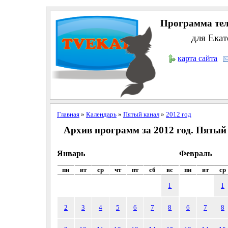
Программа тел
для Екат
карта сайта
Главная
»
Календарь
»
Пятый канал
»
2012 год
Архив программ за 2012 год. Пятый
Январь
Февраль
пн
вт
ср
чт
пт
сб
вс
пн
вт
ср
1
1
2
3
4
5
6
7
8
6
7
8