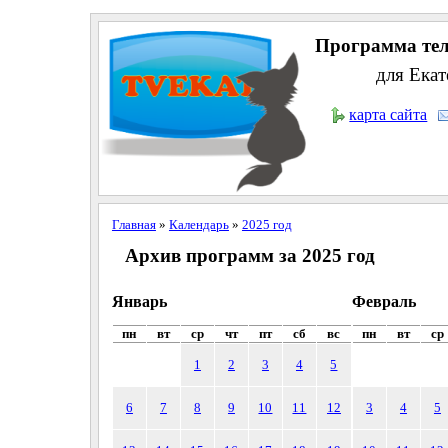
Программа тел
для Екат
карта сайта
Главная
»
Календарь
»
2025 год
Архив программ за 2025 год
Январь
Февраль
пн
вт
ср
чт
пт
сб
вс
пн
вт
ср
1
2
3
4
5
6
7
8
9
10
11
12
3
4
5