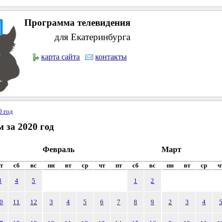
Программа телевидения
для Екатеринбурга
карта сайта
контакты
0 год
 за 2020 год
Февраль
Март
т
сб
вс
пн
вт
ср
чт
пт
сб
вс
пн
вт
ср
ч
3
4
5
1
2
0
11
12
3
4
5
6
7
8
9
2
3
4