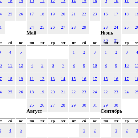
7
18
19
10
11
12
13
14
15
16
9
10
11
1
4
25
26
17
18
19
20
21
22
23
16
17
18
1
1
24
25
26
27
28
29
23
24
25
2
Май
Июнь
30
31
т
сб
вс
пн
вт
ср
чт
пт
сб
вс
пн
вт
ср
ч
3
4
5
1
2
3
1
2
3
0
11
12
4
5
6
7
8
9
10
8
9
10
1
7
18
19
11
12
13
14
15
16
17
15
16
17
1
4
25
26
18
19
20
21
22
23
24
22
23
24
2
25
26
27
28
29
30
31
29
30
Август
Сентябрь
т
сб
вс
пн
вт
ср
чт
пт
сб
вс
пн
вт
ср
ч
3
4
5
1
2
1
2