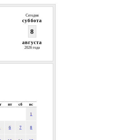
Сегодня
суббота
8
августа
2026 года
т
пт
сб
вс
1
5
6
7
8