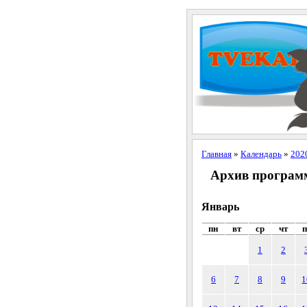
Главная
»
Календарь
»
202
Архив программ
Январь
пн
вт
ср
чт
п
1
2
6
7
8
9
1