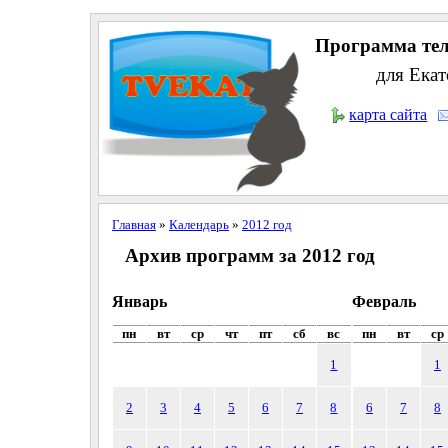
Программа тел
для Екат
карта сайта
Главная
»
Календарь
»
2012 год
Архив программ за 2012 год
Январь
Февраль
пн
вт
ср
чт
пт
сб
вс
пн
вт
ср
1
1
2
3
4
5
6
7
8
6
7
8