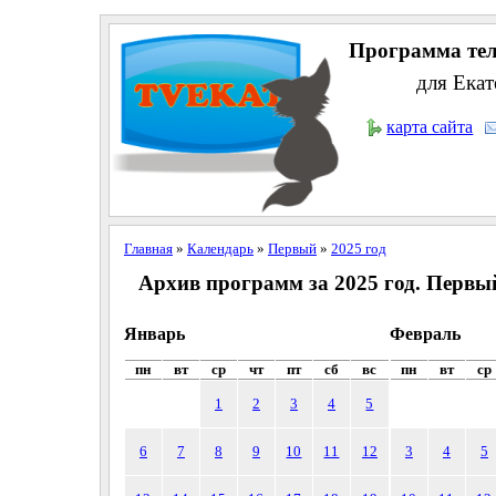
Программа тел
для Екат
карта сайта
Главная
»
Календарь
»
Первый
»
2025 год
Архив программ за 2025 год. Первы
Январь
Февраль
пн
вт
ср
чт
пт
сб
вс
пн
вт
ср
1
2
3
4
5
6
7
8
9
10
11
12
3
4
5