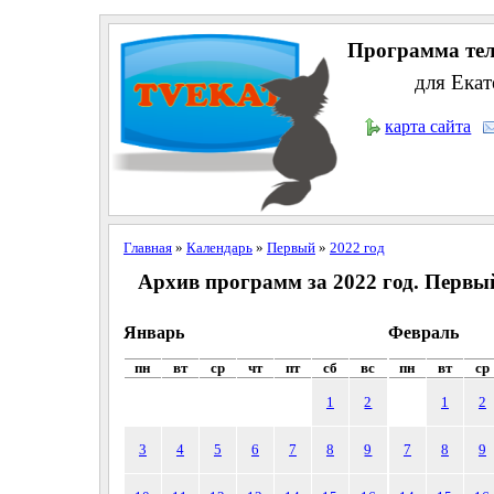
Программа тел
для Екат
карта сайта
Главная
»
Календарь
»
Первый
»
2022 год
Архив программ за 2022 год. Первы
Январь
Февраль
пн
вт
ср
чт
пт
сб
вс
пн
вт
ср
1
2
1
2
3
4
5
6
7
8
9
7
8
9