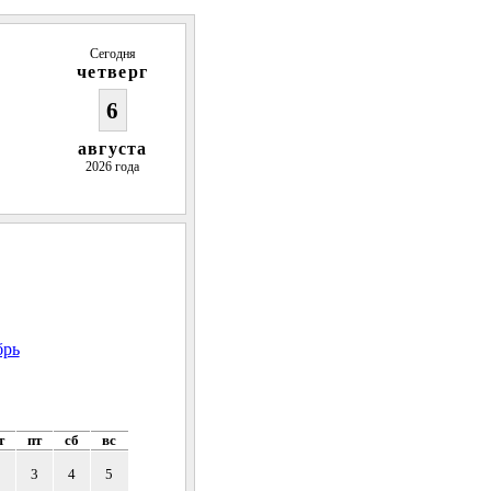
Сегодня
четверг
6
августа
2026 года
брь
т
пт
сб
вс
2
3
4
5