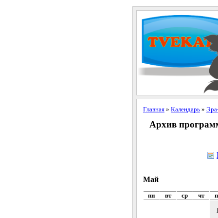
Главная
»
Календарь
»
Эра
Архив программ 
Май
пн
вт
ср
чт
п