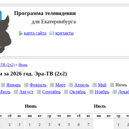
Программа телевидения
для Екатеринбурга
карта сайта
контакты
-ТВ (2x2)
»
Июнь
за 2026 год. Эра-ТВ (2x2)
Январь
Февраль
Март
Апрель
Май
Июнь
Июль
Август
Сентябрь
Октябрь
Ноябрь
Дека
Июнь
Июль
т
сб
вс
пн
вт
ср
чт
пт
сб
вс
пн
вт
ср
ч
1
2
3
1
2
3
4
5
6
7
1